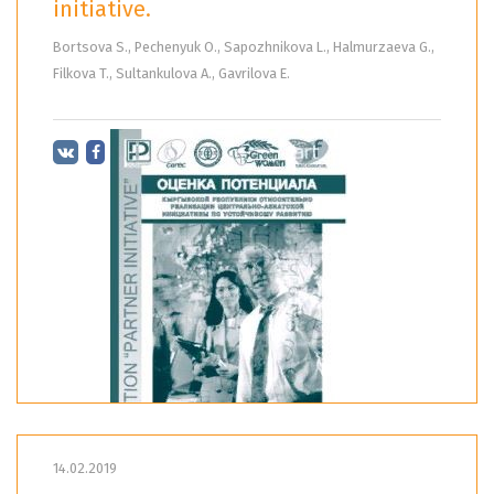
initiative.
Bortsova S., Pechenyuk O., Sapozhnikova L., Halmurzaeva G.,
Filkova T., Sultankulova A., Gavrilova E.
14.02.2019