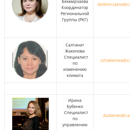
Бекмирзаева
ibekmirzaeva@c
Координатор
Региональной
Группы (РКГ)
Салтанат
Жакенова
Специалист
szhakenova@ca
по
изменению
климата
Ирина
Бубенко
Специалист
ibubenko@car
по
управлению