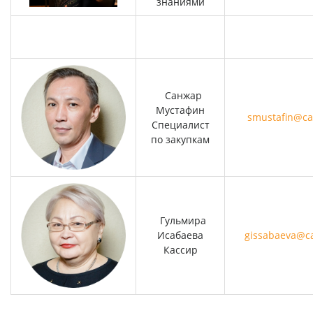
знаниями
Санжар
Мустафин
smustafin@ca
Специалист
по закупкам
Гульмира
Исабаева
gissabaeva@ca
Кассир