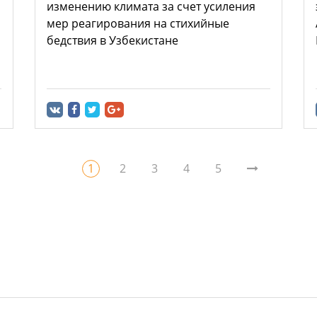
изменению климата за счет усиления
мер реагирования на стихийные
бедствия в Узбекистане
1
2
3
4
5