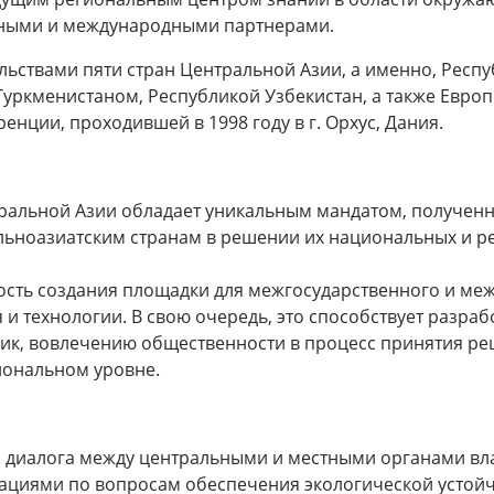
ными и международными партнерами.
льствами пяти стран Центральной Азии, а именно, Респу
Туркменистаном, Республикой Узбекистан, а также Евро
нции, проходившей в 1998 году в г. Орхус, Дания.
альной Азии обладает уникальным мандатом, полученны
альноазиатским странам в решении их национальных и 
сть создания площадки для межгосударственного и меж
ия и технологии. В свою очередь, это способствует раз
дик, вовлечению общественности в процесс принятия р
ональном уровне.
о диалога между центральными и местными органами вл
ациями по вопросам обеспечения экологической устойч