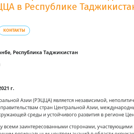
ЦЦА в Республике Таджикиста
КОНТАКТЫ
нбе, Республика Таджикистан
я
021 г.
ральной Азии (РЭЦЦА) является независимой, неполит
я правительствам стран Центральной Азии, международ
ружающей среды и устойчивого развития в регионе Цен
ду всеми заинтересованными сторонами, участвующими
дущим региональным центром знаний в области окружаю