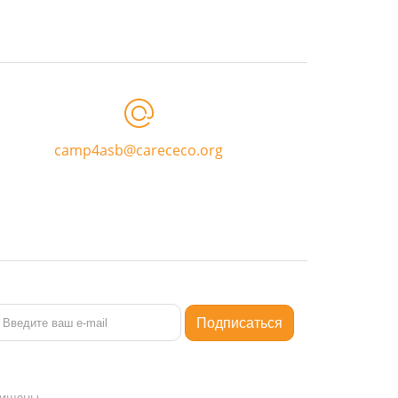
camp4asb@carececo.org
ащищены